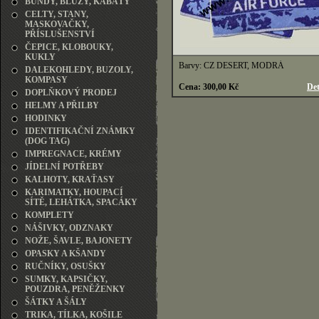
BUNDY, BLŮZY, KABÁTY
CELTY, STANY,
MASKOVAČKY,
PŘÍSLUŠENSTVÍ
ČEPICE, KLOBOUKY,
KUKLY
Barvy: CZ DESERT, MODRÁ
DALEKOHLEDY, BUZOLY,
KOMPASY
Cena: 300,00 Kč
Det
DOPLŇKOVÝ PRODEJ
HELMY A PŘILBY
HODINKY
IDENTIFIKAČNÍ ZNÁMKY
(DOG TAG)
IMPREGNACE, KRÉMY
JÍDELNÍ POTŘEBY
KALHOTY, KRAŤASY
KARIMATKY, HOUPACÍ
SÍTĚ, LEHÁTKA, SPACÁKY
KOMPLETY
NÁŠIVKY, ODZNAKY
NOŽE, ŠAVLE, BAJONETY
OPASKY A KŠANDY
RUČNÍKY, OSUŠKY
SUMKY, KAPSIČKY,
POUZDRA, PENĚŽENKY
ŠÁTKY A ŠÁLY
TRIKA, TÍLKA, KOŠILE