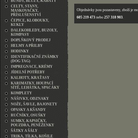
BUNDY, BLŮZY, KABÁTY
CELTY, STANY,
Objednávky jsou pozastaveny, zboží je mo
MASKOVAČKY,
PŘÍSLUŠENSTVÍ
605 219 473
nebo
257 318 903
.
ČEPICE, KLOBOUKY,
KUKLY
DALEKOHLEDY, BUZOLY,
KOMPASY
DOPLŇKOVÝ PRODEJ
HELMY A PŘILBY
HODINKY
IDENTIFIKAČNÍ ZNÁMKY
(DOG TAG)
IMPREGNACE, KRÉMY
JÍDELNÍ POTŘEBY
KALHOTY, KRAŤASY
KARIMATKY, HOUPACÍ
SÍTĚ, LEHÁTKA, SPACÁKY
KOMPLETY
NÁŠIVKY, ODZNAKY
NOŽE, ŠAVLE, BAJONETY
OPASKY A KŠANDY
RUČNÍKY, OSUŠKY
SUMKY, KAPSIČKY,
POUZDRA, PENĚŽENKY
ŠÁTKY A ŠÁLY
TRIKA, TÍLKA, KOŠILE