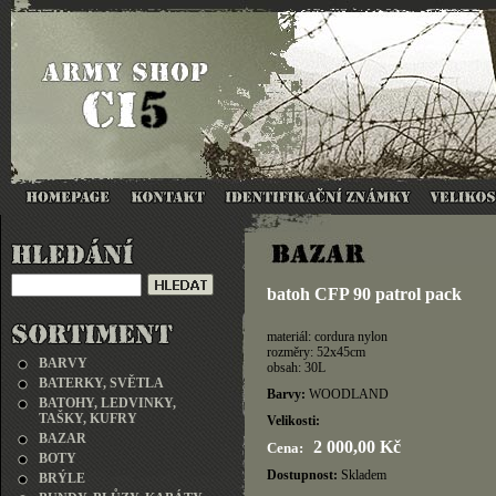
batoh CFP 90 patrol pack
materiál: cordura nylon
rozměry: 52x45cm
BARVY
obsah: 30L
BATERKY, SVĚTLA
Barvy:
WOODLAND
BATOHY, LEDVINKY,
TAŠKY, KUFRY
Velikosti:
BAZAR
2 000,00 Kč
Cena:
BOTY
Dostupnost:
Skladem
BRÝLE