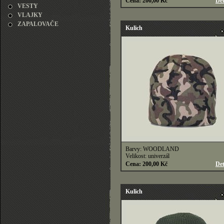
Cena: 200,00 Kč
Det
VESTY
VLAJKY
ZAPALOVAČE
Kulich
Barvy: WOODLAND
Velikost: univerzál
Cena: 200,00 Kč
Det
Kulich