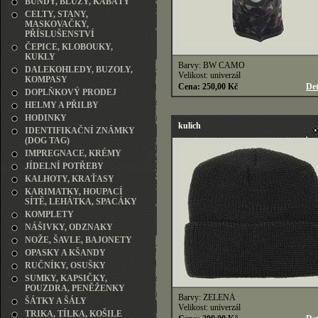
BUNDY, BLŮZY, KABÁTY
CELTY, STANY,
MASKOVAČKY,
PŘÍSLUŠENSTVÍ
ČEPICE, KLOBOUKY,
KUKLY
Barvy: BW CAMO
DALEKOHLEDY, BUZOLY,
Velikost: univerzál
KOMPASY
Cena: 250,00 Kč
Det
DOPLŇKOVÝ PRODEJ
HELMY A PŘILBY
HODINKY
kulich
IDENTIFIKAČNÍ ZNÁMKY
(DOG TAG)
IMPREGNACE, KRÉMY
JÍDELNÍ POTŘEBY
KALHOTY, KRAŤASY
KARIMATKY, HOUPACÍ
SÍTĚ, LEHÁTKA, SPACÁKY
KOMPLETY
NÁŠIVKY, ODZNAKY
NOŽE, ŠAVLE, BAJONETY
OPASKY A KŠANDY
RUČNÍKY, OSUŠKY
SUMKY, KAPSIČKY,
POUZDRA, PENĚŽENKY
Barvy: ZELENÁ
ŠÁTKY A ŠÁLY
Velikost: univerzál
TRIKA, TÍLKA, KOŠILE