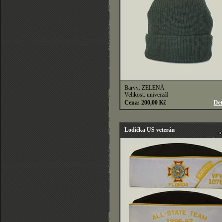
Barvy: ZELENÁ
Velikost: univerzál
Cena: 200,00 Kč
Det
Lodička US veterán