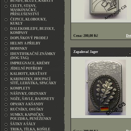
BUNDY, BLŮZY, KABÁTY
CELTY, STANY,
MASKOVAČKY,
PŘÍSLUŠENSTVÍ
ČEPICE, KLOBOUKY,
KUKLY
DALEKOHLEDY, BUZOLY,
KOMPASY
Cena: 200,00 Kč
Det
DOPLŇKOVÝ PRODEJ
HELMY A PŘILBY
HODINKY
Zapalovač Jager
IDENTIFIKAČNÍ ZNÁMKY
(DOG TAG)
IMPREGNACE, KRÉMY
JÍDELNÍ POTŘEBY
KALHOTY, KRAŤASY
KARIMATKY, HOUPACÍ
SÍTĚ, LEHÁTKA, SPACÁKY
KOMPLETY
NÁŠIVKY, ODZNAKY
NOŽE, ŠAVLE, BAJONETY
OPASKY A KŠANDY
RUČNÍKY, OSUŠKY
SUMKY, KAPSIČKY,
POUZDRA, PENĚŽENKY
ŠÁTKY A ŠÁLY
TRIKA, TÍLKA, KOŠILE