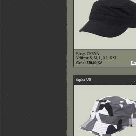
Barvy: ČERNÁ
Velikost: S, M, L, XL, XXL
Cena: 250,00 Kč
Det
čepice US