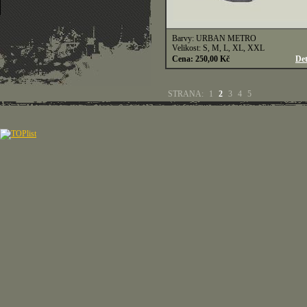
Barvy: URBAN METRO
Velikost: S, M, L, XL, XXL
Cena: 250,00 Kč
Det
STRANA:
1
2
3
4
5