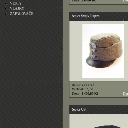
Cena: 250,00 Kč
Det
VESTY
VLAJKY
ZAPALOVAČE
čepice Švejk Repro
Barvy: ZELENÁ
Velikost: 57, 58
Cena: 1 400,00 Kč
Det
čepice US