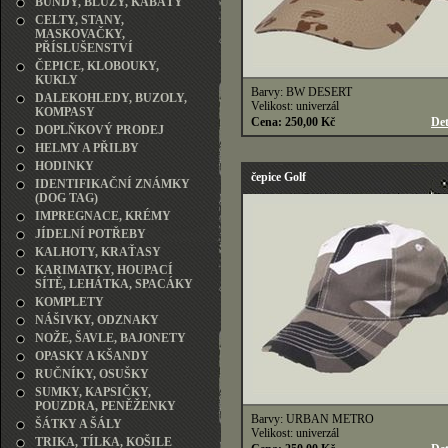
BUNDY, BLŮZY, KABÁTY
CELTY, STANY,
MASKOVAČKY,
PŘÍSLUŠENSTVÍ
ČEPICE, KLOBOUKY,
KUKLY
Barvy: BW DESERT
DALEKOHLEDY, BUZOLY,
Velikost: univerzál
KOMPASY
Cena: 250,00 Kč
Det
DOPLŇKOVÝ PRODEJ
HELMY A PŘILBY
HODINKY
čepice Golf
IDENTIFIKAČNÍ ZNÁMKY
(DOG TAG)
IMPREGNACE, KRÉMY
JÍDELNÍ POTŘEBY
KALHOTY, KRAŤASY
KARIMATKY, HOUPACÍ
SÍTĚ, LEHÁTKA, SPACÁKY
KOMPLETY
NÁŠIVKY, ODZNAKY
NOŽE, ŠAVLE, BAJONETY
OPASKY A KŠANDY
RUČNÍKY, OSUŠKY
SUMKY, KAPSIČKY,
POUZDRA, PENĚŽENKY
Barvy: URBAN METRO
ŠÁTKY A ŠÁLY
Velikost: univerzál
TRIKA, TÍLKA, KOŠILE