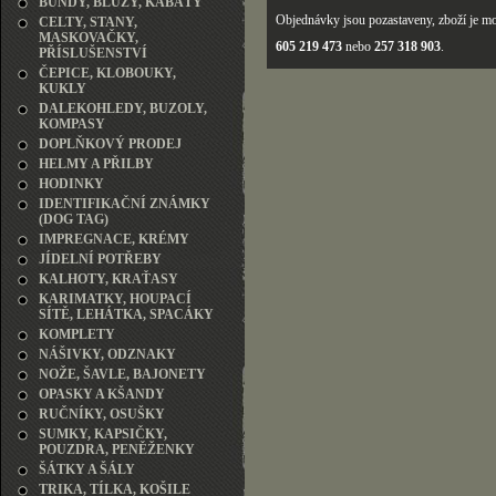
BUNDY, BLŮZY, KABÁTY
Objednávky jsou pozastaveny, zboží je mo
CELTY, STANY,
MASKOVAČKY,
605 219 473
nebo
257 318 903
.
PŘÍSLUŠENSTVÍ
ČEPICE, KLOBOUKY,
KUKLY
DALEKOHLEDY, BUZOLY,
KOMPASY
DOPLŇKOVÝ PRODEJ
HELMY A PŘILBY
HODINKY
IDENTIFIKAČNÍ ZNÁMKY
(DOG TAG)
IMPREGNACE, KRÉMY
JÍDELNÍ POTŘEBY
KALHOTY, KRAŤASY
KARIMATKY, HOUPACÍ
SÍTĚ, LEHÁTKA, SPACÁKY
KOMPLETY
NÁŠIVKY, ODZNAKY
NOŽE, ŠAVLE, BAJONETY
OPASKY A KŠANDY
RUČNÍKY, OSUŠKY
SUMKY, KAPSIČKY,
POUZDRA, PENĚŽENKY
ŠÁTKY A ŠÁLY
TRIKA, TÍLKA, KOŠILE