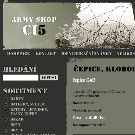
čepice Golf
materiál: 65% polyester, 35% bavlna
plastové stahování
BARVY
Barvy:
6desert
BATERKY, SVĚTLA
BATOHY, LEDVINKY,
Velikosti:
univerzál
TAŠKY, KUFRY
250,00 Kč
Cena:
BAZAR
BOTY
Dostupnost:
Skladem
BRÝLE